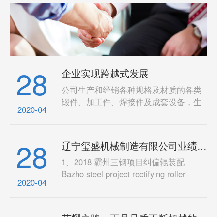
28
企业实现跨越式发展
公司生产和经销各种规格及材质的各类
锻件、加工件、焊接件及成套设备，生
2020-04
产的机械零部件产品及成套设备给大型
国有企业配套，公司自成立以来，始终
恪守“安全、优质、求实、和谐、诚信、
28
辽宁玺盛机械制造有限公司业绩情况
拼搏、创新”的理念；秉
1、2018 霸州三钢项目纠偏辊装配
Bazho steel project rectifying roller
2020-04
assembly 2、2018 越南河发项