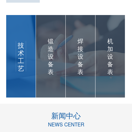
锻
焊
机
技
造
接
加
术
设
设
设
工
备
备
备
艺
表
表
表
新闻中心
NEWS CENTER